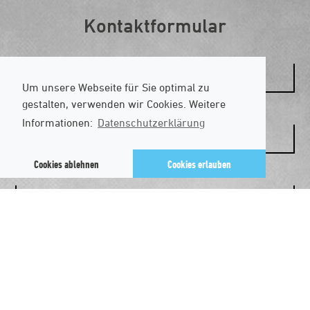
Kontaktformular
Um unsere Webseite für Sie optimal zu
Vorname
gestalten, verwenden wir Cookies. Weitere
Informationen:
Datenschutzerklärung
Cookies ablehnen
Cookies erlauben
Nachname
Unternehmen
E-Mail